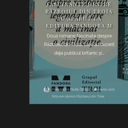
FASCINANTE DESPRE
RĂZBOIUL DIN TROIA
AU APĂRUT LA
EDITURA PANDORA M
Două romane fascinate despre
Războiul din Troia, care au cucerit
deja publicul britanic şi...
Alexandra Nuta-Stoica
carte
cărţi
ficţiune istorică
Războiul din Troia