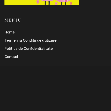
MENIU
Home
Termeni si Conditii de utilizare
Politica de Confidentialitate
Contact
INSTAFLAWLESS.RO
Romanian magazine for both boys&girls with wild
and
sharp spirits. Check it out