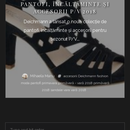
PANTOFI, ÎNCĂLȚĂMINTE ȘI
ACCESORII P/V 2018
Deichmann a lansat o nouă colecție de
pantofi, încălțăminte și accesorii pentru
sezonul P/V...
Mihaela Manu
accesorii
Deichmann
fashion
moda
pantofi
primavara
primăvară - vară 2018
primăvară
2018
sandale
vara
vară 2018