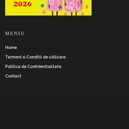
MENIU
Home
Termeni si Conditii de utilizare
Politica de Confidentialitate
Contact
INSTAFLAWLESS.RO
Romanian magazine for both boys&girls with wild
and
sharp spirits. Check it out