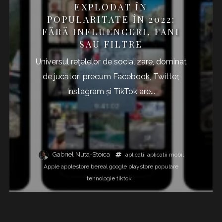
EXPLODAT ÎN
POPULARITATE ÎN 2022:
FĂRĂ INFLUENCERI, FANI
SAU FILTRE
Universul rețelelor de socializare, dominat
de jucători precum Facebook, Twitter,
Instagram și TikTok are...
Gabriel Nuta-Stoica
aplicatii
aplicatii mobil
Apple
applestore
bereal
google
playstore
populare
tehnologie
tiktok