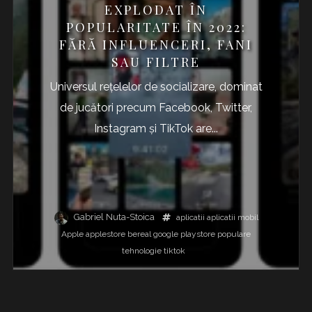
EXPLODAT ÎN
POPULARITATE ÎN 2022:
FĂRĂ INFLUENCERI, FANI
SAU FILTRE
Universul rețelelor de socializare, dominat
de jucători precum Facebook, Twitter,
Instagram și TikTok are...
Gabriel Nuta-Stoica
aplicatii
aplicatii mobil
Apple
applestore
bereal
google
playstore
populare
tehnologie
tiktok