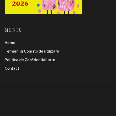
MENIU
Home
Termeni si Conditii de utilizare
Politica de Confidentialitate
Contact
INSTAFLAWLESS.RO
Romanian magazine for both boys&girls with wild
and
sharp spirits. Check it out