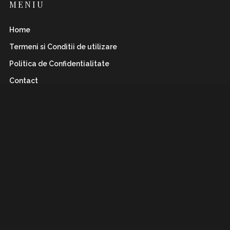
MENIU
Home
Termeni si Conditii de utilizare
Politica de Confidentialitate
Contact
INSTAFLAWLESS.RO
Romanian magazine for both boys&girls with wild
and
sharp spirits. Check it out