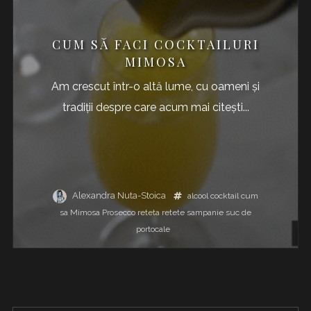
CUM SĂ FACI COCKTAILURI
MIMOSA
Am crescut într-o altă lume, cu oameni și
tradiții despre care acum mai citești...
Alexandra Nuta-Stoica
alcool
cocktail
cum
sa
Mimosa
Prosecco
reteta
retete
sampanie
suc de
portocale