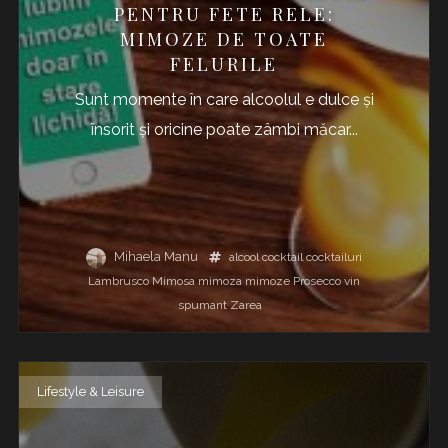
PENTRU FETE RELE:
MIMOZE DE TOATE
FELURILE
Sunt momente în care alcoolul e dulce și
însorit și oricine poate zâmbi măcar...
Mihaela Manu
alcool
cocktail
cocktailuri
Lambrusco
Mimosa
mimoza
mimoze
Prosecco
vin
spumant
Zarea
Lifestyle & Leisure