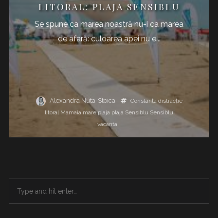
LITORAL: PLAJA SENSIBLU
Se spune ca marea noastră nu-i ca marea
de afară: culoarea apei nu e...
Alexandra Nuta-Stoica
Constanța
distracţie
litoral
Mamaia
mare
plaja
plaja Sensiblu
Sensiblu
vacanta