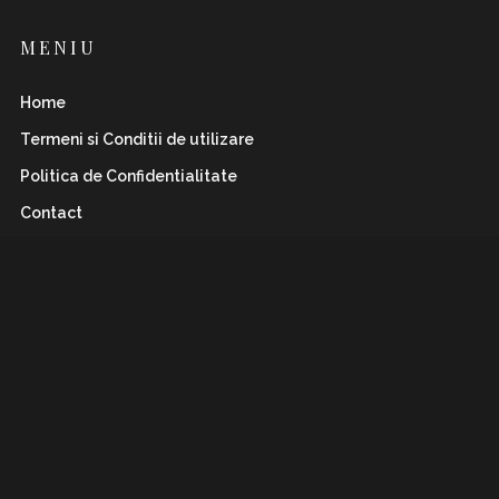
MENIU
Home
Termeni si Conditii de utilizare
Politica de Confidentialitate
Contact
INSTAFLAWLESS.RO
Romanian magazine for both boys&girls with wild
and
sharp spirits. Check it out