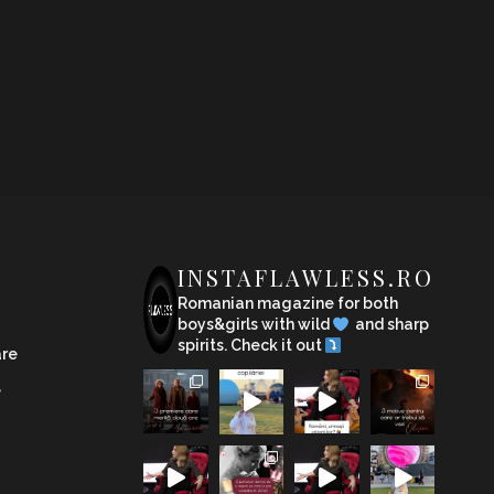
INSTAFLAWLESS.RO
Romanian magazine for both
boys&girls with wild
and sharp
spirits. Check it out
are
e