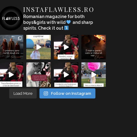
INSTAFLAWLESS.RO
Romanian magazine for both
boys&girls with wild
and sharp
spirits. Check it out
Load More
Follow on Instagram