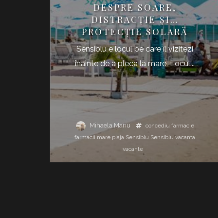
DESPRE SOARE,
DISTRACȚIE ȘI…
PROTECȚIE SOLARĂ
Sensiblu e locul pe care îl vizitezi
înainte de a pleca la mare. Locul...
Mihaela Manu
concediu
farmacie
farmacii
mare
plaja Sensiblu
Sensiblu
vacanta
vacante