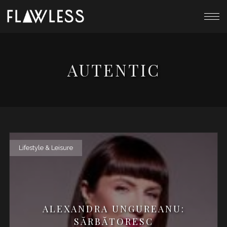
AUTENTIC
Lifestyle & Leisure
ALEXANDRA UNGUREANU:
SĂRBĂTORESC