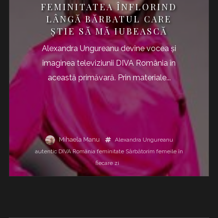
FEMINITATEA ÎNFLORIND
LÂNGĂ BĂRBATUL CARE
ȘTIE SĂ MĂ IUBEASCĂ
Alexandra Ungureanu devine vocea și
imaginea televiziunii DIVA România în
această primăvară. Prin materiale...
Mihaela Manu
Alexandra Ungureanu
autentic
DIVA România
feminitate
Sărbătorim femeile în
fiecare zi