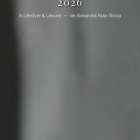
2026
In
Lifestyle & Leisure
de
Alexandra Nuta-Stoica