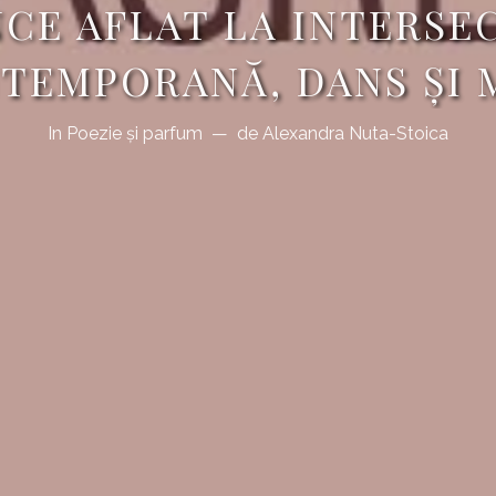
CE AFLAT LA INTERSEC
TEMPORANĂ, DANS ȘI 
In
Poezie şi parfum
de
Alexandra Nuta-Stoica