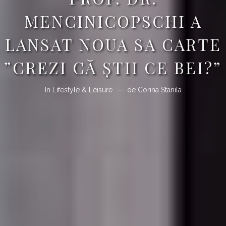
MENCINICOPSCHI A
LANSAT NOUA SA CARTE
”CREZI CĂ ŞTII CE BEI?”
In
Lifestyle & Leisure
de
Corina Stanila