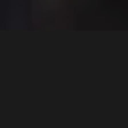
2 min
Prof. Dr. Mencinicopschi a lansat noua sa carte ”Crezi că
ştii ce bei?” în cadrul unui eveniment de presă organizat
de Coreus Publishing şi găzduit de Andreea Marin,
cunoscută pentru atenţia acordată stilului de viaţă
sănătos.
Într-o eră în care se pune acut problema unui stil de
viaţă sănătos, Dr. Menci propune o carte care învaţă