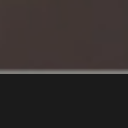
2 min
În luna august, la
Gymboland
Mega Mall
se fac recrutări pentru
atelierele de pictură, desen, modelat plastilina, confecţionat
decoraţiuni, cadouri pentru părinţi sau bijuterii. Lista nu se