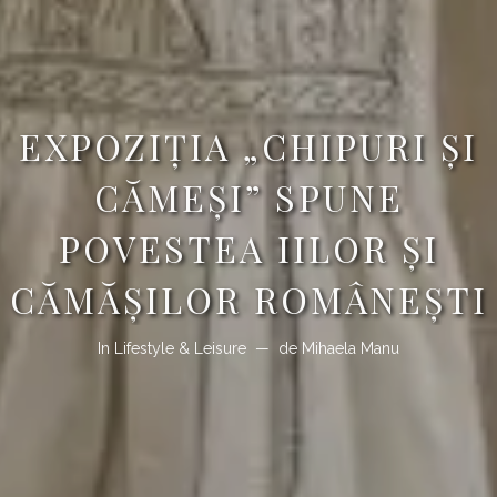
EXPOZIŢIA „CHIPURI ȘI
CĂMEȘI” SPUNE
POVESTEA IILOR ŞI
CĂMĂŞILOR ROMÂNEŞTI
In
Lifestyle & Leisure
de
Mihaela Manu