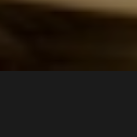
3 min
Nu o singură dată ai fost îngrijit de mama ta cu cartofi
pe frunte, mămăligă pe piept sau baie cu apă fierbinte şi
sare. Toate durerile au trecut ca prin minune şi tu te-ai
întrebat ce miracole stau ascunse în mâinile ei, ce