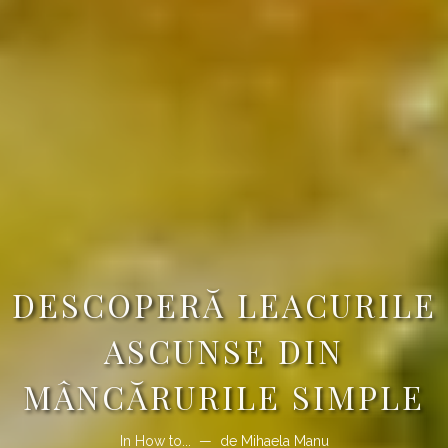
DESCOPERĂ LEACURILE
ASCUNSE DIN
MÂNCĂRURILE SIMPLE
In
How to...
de
Mihaela Manu