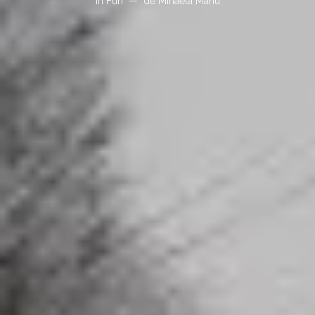
In
Fun
de
Mihaela Manu