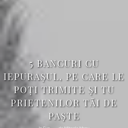
5 BANCURI CU
IEPURAŞUL, PE CARE LE
POŢI TRIMITE ŞI TU
PRIETENILOR TĂI DE
PAŞTE