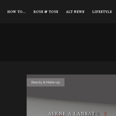
HOW TO…
BOYS & TOYS
ALT NEWS
LIFESTYLE
Beauty & Make-up
AVENE A LANSAT