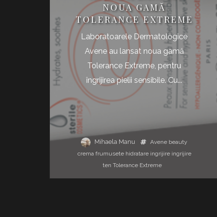
NOUA GAMĂ
TOLERANCE EXTREME
Laboratoarele Dermatologice
Avene au lansat noua gamă
Tolerance Extreme, pentru
îngrijirea pielii sensibile. Cu...
Mihaela Manu
Avene
beauty
crema
frumusete
hidratare
ingrijire
ingrijire
ten
Tolerance Extreme