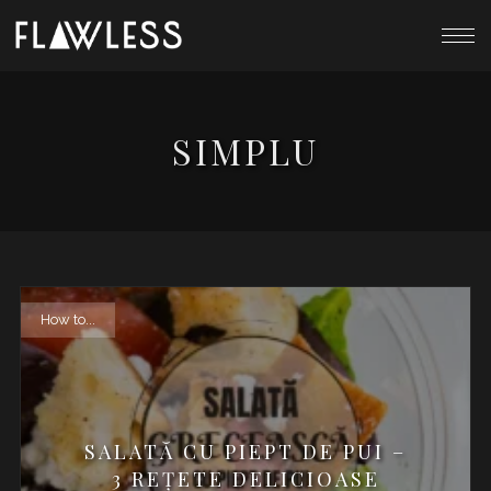
SIMPLU
How to...
SALATĂ CU PIEPT DE PUI –
3 REŢETE DELICIOASE