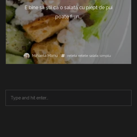
E bine să ştii că o salată cu piept de pui
poate fi un...
Mihaela Manu
reteta
retete
salata
simplu