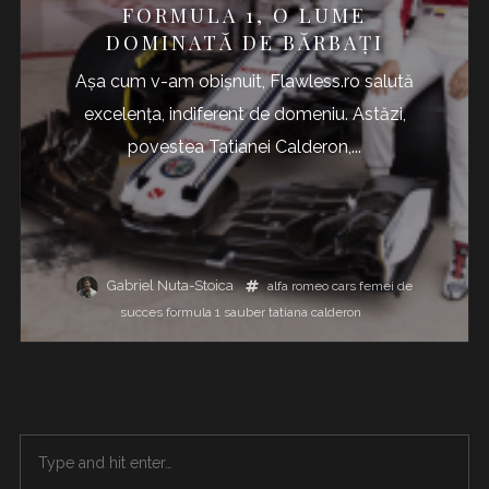
FORMULA 1, O LUME
DOMINATĂ DE BĂRBAȚI
Așa cum v-am obișnuit, Flawless.ro salută
excelența, indiferent de domeniu. Astăzi,
povestea Tatianei Calderon,...
Gabriel Nuta-Stoica
alfa romeo
cars
femei de
succes
formula 1
sauber
tatiana calderon