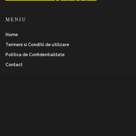
MENIU
Home
Termeni si Conditii de utilizare
Politica de Confidentialitate
Contact
INSTAFLAWLESS.RO
Romanian magazine for both boys&girls with wild
and
sharp spirits. Check it out