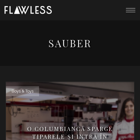
SAUBER
Boys & Toys
O COLUMBIANCĂ SPARGE
TIPARELE ȘI INTRĂ ÎN