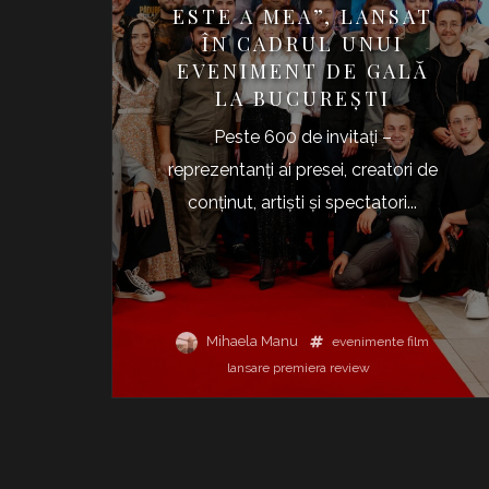
ESTE A MEA”, LANSAT
ÎN CADRUL UNUI
EVENIMENT DE GALĂ
LA BUCUREȘTI
Peste 600 de invitați –
reprezentanți ai presei, creatori de
conținut, artiști și spectatori...
Mihaela Manu
evenimente
film
lansare
premiera
review