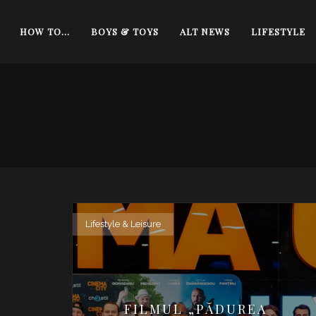
HOW TO…
BOYS & TOYS
ALT NEWS
LIFESTYLE
Lifestyle & Leisure
FILMUL „PĂDUREA