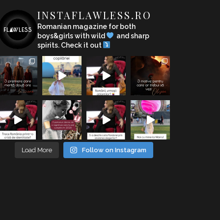
INSTAFLAWLESS.RO
Romanian magazine for both
boys&girls with wild
and sharp
spirits. Check it out
Load More
Follow on Instagram