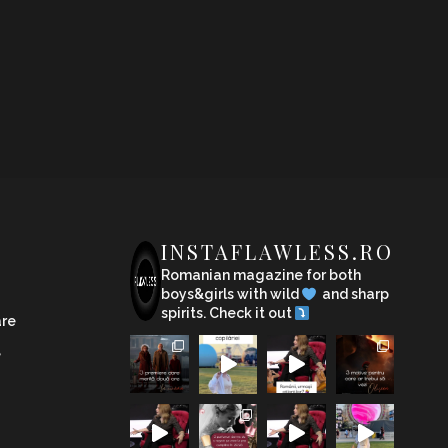
INSTAFLAWLESS.RO
Romanian magazine for both
boys&girls with wild
and sharp
spirits. Check it out
are
e