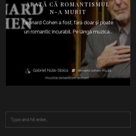
ARATĂ CĂ ROMANTISMUL
N-A MURIT
Leonard Cohen a fost, fără doar și poate
un romantic incurabil. Pe lângă muzica...
Gabriel Nuta-Stoica
leonard cohen
muza
muzica
romantism
scrisori