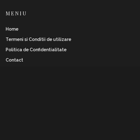
MENIU
Home
Termeni si Conditii de utilizare
Politica de Confidentialitate
Contact
INSTAFLAWLESS.RO
Romanian magazine for both boys&girls with wild
and
sharp spirits. Check it out