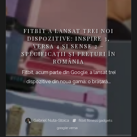
FITBIT A LANSAT TREI NOI
DISPOZITIVE: INSPIRE 3,
VERSA 4 ȘI SENSE 2 –
SPECIFICAȚII ȘI PREȚURI ÎN
ROMÂNIA
Fitbit, acum parte din Google, a lansat trei
dispozitive din noua gamă: o brățară...
Gabriel Nuta-Stoica
fitbit
fitness
gadgets
google
versa