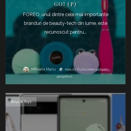
GO! (P)
FOREO, unul dintre cele mai importante
branduri de beauty-tech din lume, este
recunoscut pentru...
Mihaela Manu
beauty
frumusete
gadgets
gadgeturi
Boys & Toys