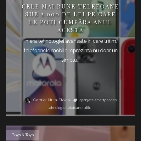
CELE MAI BUNE TELEFOANE
SUB 2.000 DE LEI PE CARE
LE POȚI CUMPĂRA ANUL
ACESTA
În era tehnologiei avansate în care trăim,
telefoanele mobile reprezintă nu doar un
simplu...
Gabriel Nuta-Stoica
gadgets
smartphones
tehnologie
telefoane
utile
Boys & Toys