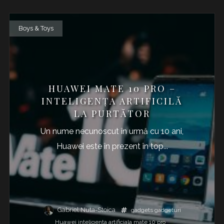
Boys & Toys
HUAWEI MATE 10 PRO –
INTELIGENȚA ARTIFICILĂ
LA PURTĂTOR
Un nume necunoscut în urmă cu 10 ani,
Huawei este în prezent în top...
Gabriel Nuta-Stoica
gadgets
gadgeturi
Huawei
inteligenta artificiala
mate 10 pro