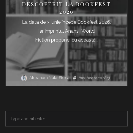
DESCOPERIT LA BOOKFEST
2026
La data de 3 iunie începe Bookfest 2026,
iar imprintul Anansi. World
Fiction propune, cu această...
Alexandra Nuta-Stoica
Bookfest
carte
cărţi