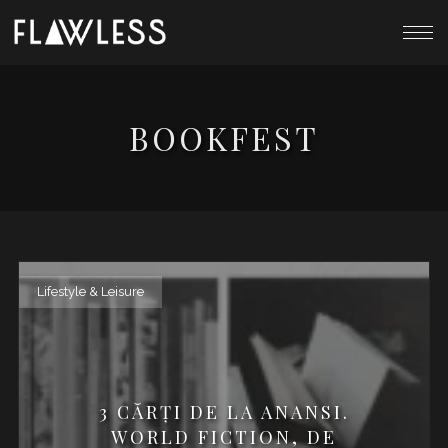
BOOKFEST
Lifestyle & Leisure
3 CĂRŢI DE LA ANANSI.
WORLD FICTION, DE