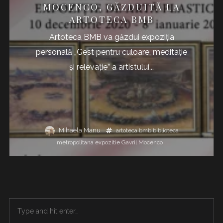
MOCENCO, GĂZDUITĂ LA
ARTOTECA BMB
Artoteca BMB va găzdui expoziția
personală „Gest pentru culoare, meditaţie
şi relevaţie” a artistului...
Mihaela Manu
artoteca bmb
biblioteca
metropolitana
expozitie
Gavril Mocenco