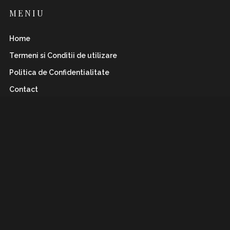
MENIU
Home
Termeni si Conditii de utilizare
Politica de Confidentialitate
Contact
INSTAFLAWLESS.RO
Romanian magazine for both boys&girls with wild
and
sharp spirits. Check it out