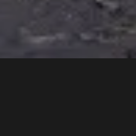
3 min
SPARK, una din cele mai celebre companii din România
care oferă servicii de car sharing cu mașini electrice
anunță o nouă colaborare cu Renault prin intermediul
căreia va adăuga 400 de mașini complet electrice
Renault ZOE în flota locală.