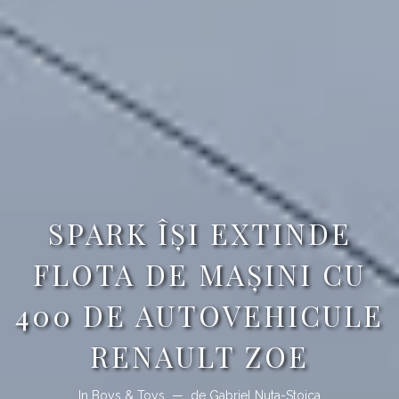
SPARK ÎȘI EXTINDE
FLOTA DE MAȘINI CU
400 DE AUTOVEHICULE
RENAULT ZOE
In
Boys & Toys
de
Gabriel Nuta-Stoica