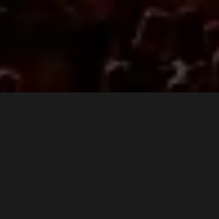
3 min
Peste 165.000 de oameni au fost prezenţi la cea
de-a treia ediţie SAGA Festival care avut loc
weekend-ul trecut, la Romaero, în Bucureşti.