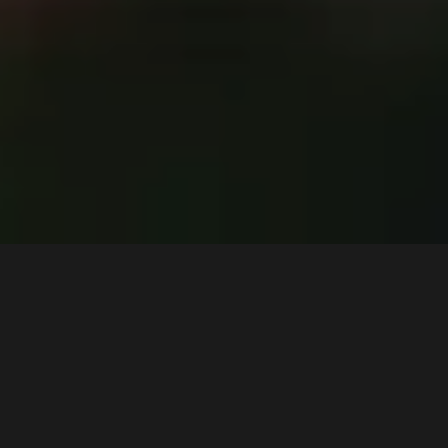
3 min
HISTORY Channel te invită să te bucuri de sărbători
extraterestre! Mai exact, canalul tv propune o serie de
documentare şi de seriale menite să te ţină cu sufletul la
gură chiar şi de sărbători. Toate au drept scop