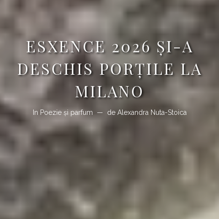
ESXENCE 2026 ȘI-A
DESCHIS PORȚILE LA
MILANO
In
Poezie şi parfum
de
Alexandra Nuta-Stoica