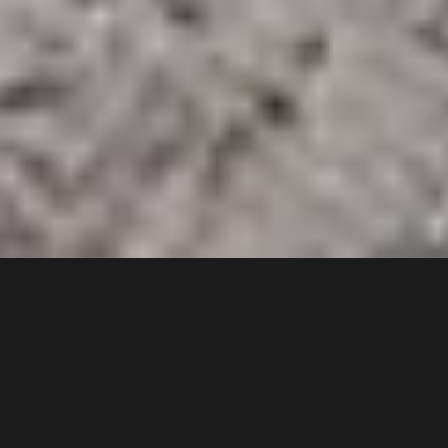
3 min
Esxence, The Art Perfumery Event, evenimentul
internațional de top dedicat parfumeriei de artă, și-a
deschis porțile pentru cea de-a șaisprezecea ediții, care