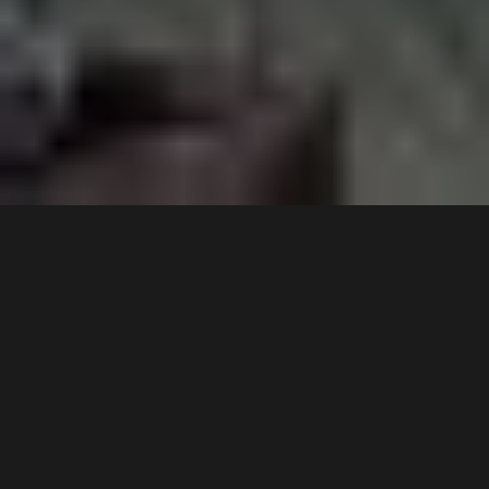
5 min
Un bun prieten, proaspăt recent reangajat într-o
companie, mi-a cerut câteva recomandări menite să-l
relaxeze. În primul rând, dorea să-şi cunoască mai bine
colegii, pornind de la discuţiile purtate cu ei. În al doilea
rând, avea chef să vadă un film atipic, unul pe care el nu
l-ar alege niciodată. I-am recomandat, pentru