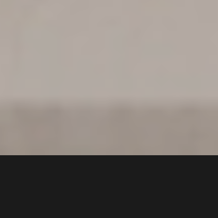
2 min
Echipa națională masculină de baschet a Croației a sărbătorit