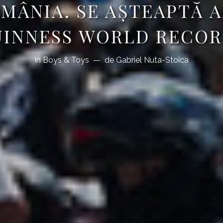
OMÂNIA. SE AȘTEAPTĂ 
UINNESS WORLD RECOR
In
Boys & Toys
de
Gabriel Nuta-Stoica