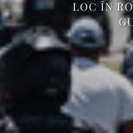
LOC ÎN R
G