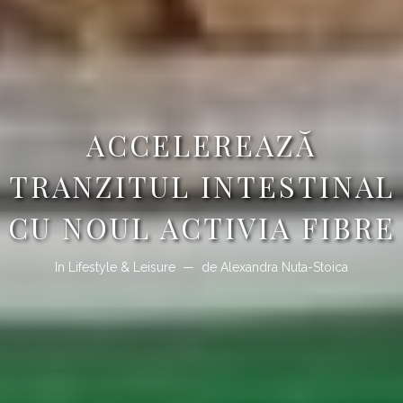
ACCELEREAZĂ
TRANZITUL INTESTINAL
CU NOUL ACTIVIA FIBRE
In
Lifestyle & Leisure
de
Alexandra Nuta-Stoica