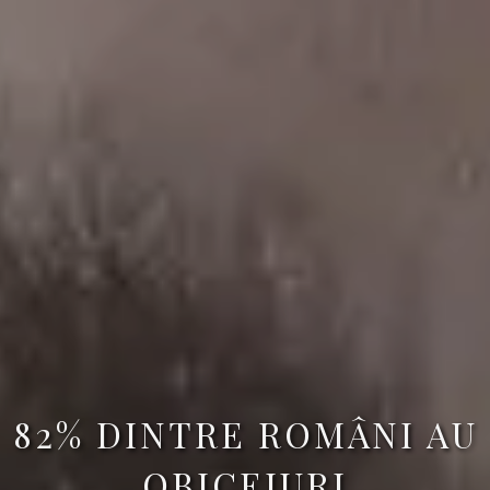
82% DINTRE ROMÂNI AU
OBICEIURI