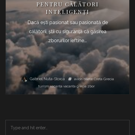
PENTRU CĂLĂTORI
INTELIGENȚI
Dacă ești pasionat sau pasionată de
călătorii, știi cu siguranță că găsirea
zborurilor ieftine...
Gabriel Nuta-Stoica
avion
bilete
Creta
Grecia
turism
vacanta
vacanta grecia
zbor