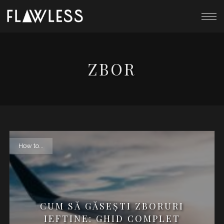
ZBOR
How to...
CUM SĂ GĂSEȘTI ZBORURI
IEFTINE: GHID COMPLET