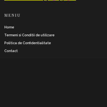
MENIU
Home
Termeni si Conditii de utilizare
Politica de Confidentialitate
Contact
INSTAFLAWLESS.RO
Romanian magazine for both boys&girls with wild
and
sharp spirits. Check it out