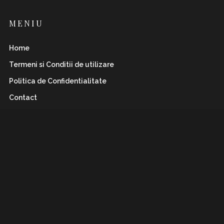
MENIU
Home
Termeni si Conditii de utilizare
Politica de Confidentialitate
Contact
INSTAFLAWLESS.RO
Romanian magazine for both boys&girls with wild
and
sharp spirits. Check it out