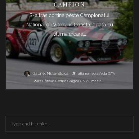
CAMPION
S-a tras cortina peste Campionatul
Național de Viteză în Coastă, odată cu
ultima urcare...
Gabriel Nuta-Stoica
alfa romeo
alfetta GTV
cars
Cătălin Cedric Ghigea
CNVC
masini