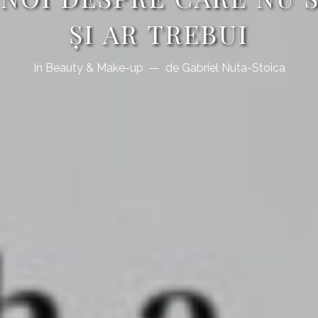
ŞI AR TREBUI
In
Beauty & Make-up
de
Gabriel Nuta-Stoica