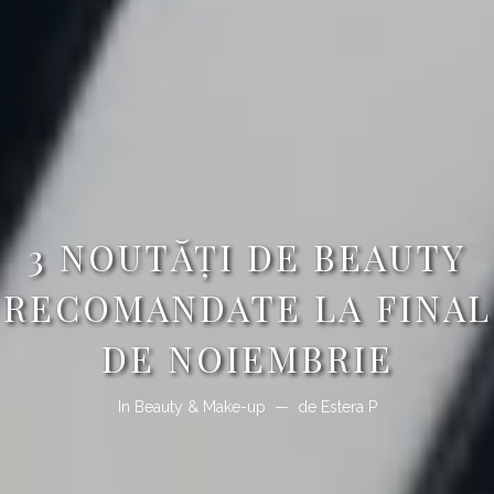
3 NOUTĂŢI DE BEAUTY
RECOMANDATE LA FINAL
DE NOIEMBRIE
In
Beauty & Make-up
de
Estera P